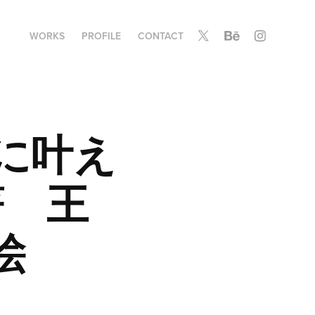
WORKS
PROFILE
CONTACT
に叶え
著　王
絵