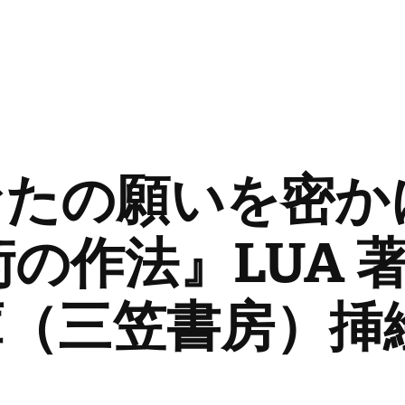
なたの願いを密か
術の作法』LUA 
庫（三笠書房）挿